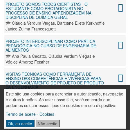
PROJETO SOMOS TODOS CIENTISTAS - O
ESTUDANTE COMO PROTAGONISTA NO
PROCESSO DE ENSINO APRENDIZAGEM NA
DISCIPLINA DE QUÍMICA GERAL
Cláudia Verdum Viegas, Darciane Eliete Kerkhoff e
Janice Zulma Francesquett
PROJETO INTERDISCIPLINAR COMO PRÁTICA
PEDAGÓGICA NO CURSO DE ENGENHARIA DE
ALIMENTOS
Ana Paula Cecatto, Cláudia Verdum Viégas e
Vódice Amoroz Feisther
VISITAS TÉCNICAS COMO FERRAMENTA DE
ENSINO DAS COMPETÊNCIAS E VIVÊNCIAS PARA
O DESENVOLVIMENTO DE PROJETO DE PRODUTO
DA ENGENHARIA
Augusto Cesar Huppes da Silva, Eliane Garlet,
Este site usa cookies para gerenciar a autenticação, navegação
Francine Centenaro Gomes, Marcelo Blume e Sirnei
e outras funções. Ao usar nosso site, você concorda que
César Kach
podemos colocar esses tipos de cookies em seu dispositivo.
Termo de aceite - Cookies
Ok, eu aceito
Não aceito
Resumos