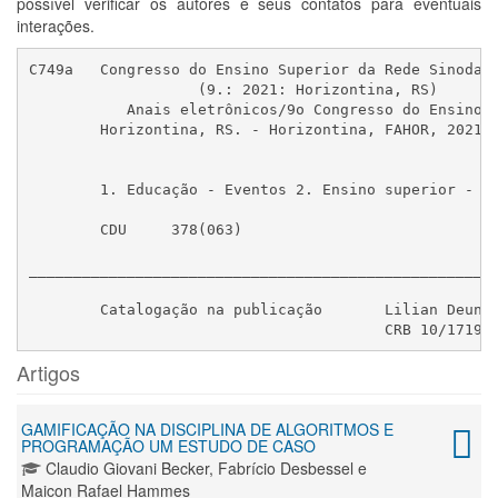
possível verificar os autores e seus contatos para eventuais
interações.
C749a	Congresso do Ensino Superior da Rede Sinodal 2021

		   (9.: 2021: Horizontina, RS)

	   Anais eletrônicos/9o Congresso do Ensino Superior da Rede Sinodal, 20 e 21 ago.

	Horizontina, RS. - Horizontina, FAHOR, 2021.

	1. Educação - Eventos 2. Ensino superior - Eventos. I. Título.

	CDU	378(063)

_____________________________________________________
	Catalogação na publicação	Lilian Deuner Schulz

Artigos
GAMIFICAÇÃO NA DISCIPLINA DE ALGORITMOS E
PROGRAMAÇÃO UM ESTUDO DE CASO
Claudio Giovani Becker, Fabrício Desbessel e
Maicon Rafael Hammes