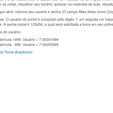
ar as notas, visualizar seu horário, acessar os materiais da aula, visualiz
que abrir, informe seu usuário e senha (O campo Alias deixe como Co
e: O usuário do portal é composto pelo dígito 7, em seguida um traço (
a. A senha inicial é 123456, a qual será solicitada a troca em seu prim
s de usuário:
atrícula 1999: Usuário = 7-00001999
atrícula 999: Usuário = 7-00000999
do Portal Acadêmico