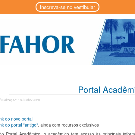
Inscreva-se no vestibular
Portal Acadêm
Atualização: 18 Junho 2020
nk do novo portal
nk do portal "antigo"
, ainda com recursos exclusivos
do Portal Acadêmico, o acadêmico tem acesso às principais infor