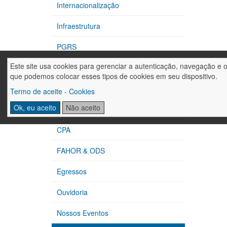
Internacionalização
Infraestrutura
PGRS
Este site usa cookies para gerenciar a autenticação, navegação e 
CIPA
que podemos colocar esses tipos de cookies em seu dispositivo.
Extensão
Termo de aceite - Cookies
Ok, eu aceito
Não aceito
Núcleos de Apoio
CPA
FAHOR & ODS
Egressos
Ouvidoria
Nossos Eventos