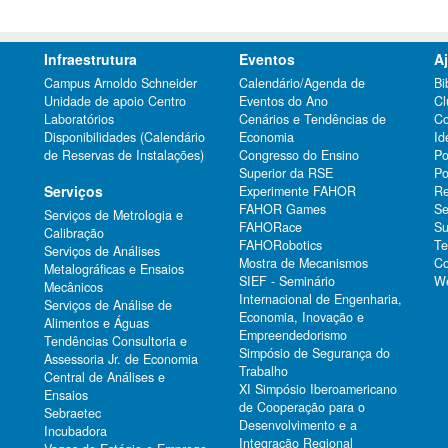
Infraestrutura
Eventos
A
Campus Arnoldo Schneider
Calendário/Agenda de
Bi
Unidade de apoio Centro
Eventos do Ano
Cl
Laboratórios
Cenários e Tendências de
Co
Disponibilidades (Calendário
Economia
Id
de Reservas de Instalações)
Congresso do Ensino
Po
Superior da RSE
Po
Serviços
Experimente FAHOR
Re
FAHOR Games
Se
Serviços de Metrologia e
FAHORace
Su
Calibração
FAHORobotics
Te
Serviços de Análises
Mostra de Mecanismos
Co
Metalográficas e Ensaios
SIEF - Seminário
We
Mecânicos
Internacional de Engenharia,
Serviços de Análise de
Economia, Inovação e
Alimentos e Águas
Empreendedorismo
Tendências Consultoria e
Simpósio de Segurança do
Assessoria Jr. de Economia
Trabalho
Central de Análises e
XI Simpósio Iberoamericano
Ensaios
de Cooperação para o
Sebraetec
Desenvolvimento e a
Incubadora
Integração Regional