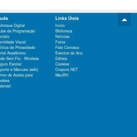
juda
Links Úteis
blioteca Digital
Início
ube de Programação
Biblioteca
ntato
Notícias
entidade Visual
Fotos
lítica de Privacidade
Fale Conosco
rtal Acadêmico
Eventos do Ano
de Sem Fio - Wireless
Editais
guro Escolar
Cookies
porte e Manuais (wiki)
Corpore.NET
rmo de Aceite para
MeuRH
okies
bmail