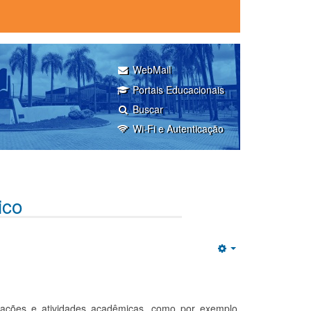
WebMail
Portais Educacionais
Buscar
Wi-Fi e Autenticação
ico
Empty
mações e atividades acadêmicas, como por exemplo,