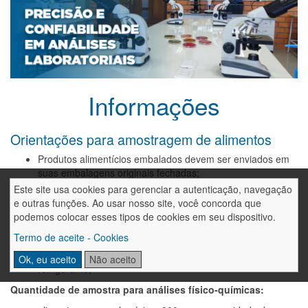
Informações
Orientações para amostragem de alimentos
Produtos alimentícios embalados devem ser enviados em
suas embalagens originais fechadas;
Alimentos não embalados devem ser coletados em
Este site usa cookies para gerenciar a autenticação, navegação
recipientes (sacos ou frascos plásticos) novos;
e outras funções. Ao usar nosso site, você concorda que
Amostras de produtos perecíveis devem ser transportadas
podemos colocar esses tipos de cookies em seu dispositivo.
em recipientes isotérmicos e com gelo ou material
Termo de aceite - Cookies
refrigerante embalado em saco plástico. Não pode ocorrer
contato direto da amostra com o gelo ou material
Ok, eu aceito
Não aceito
refrigerante;
Quantidade de amostra para análises físico-químicas: