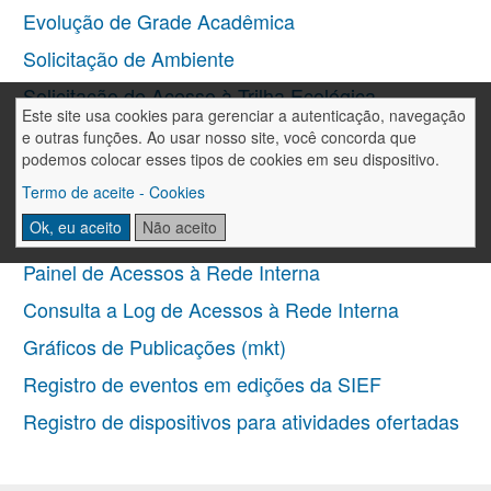
Evolução de Grade Acadêmica
Solicitação de Ambiente
Solicitação de Acesso à Trilha Ecológica
Este site usa cookies para gerenciar a autenticação, navegação
Gamificação
e outras funções. Ao usar nosso site, você concorda que
podemos colocar esses tipos de cookies em seu dispositivo.
Envio de Avisos e Recados
Termo de aceite - Cookies
Troca de Senhas de Acesso
Ok, eu aceito
Não aceito
(Internet/Laboratórios)
Painel de Acessos à Rede Interna
Consulta a Log de Acessos à Rede Interna
Gráficos de Publicações (mkt)
Registro de eventos em edições da SIEF
Registro de dispositivos para atividades ofertadas