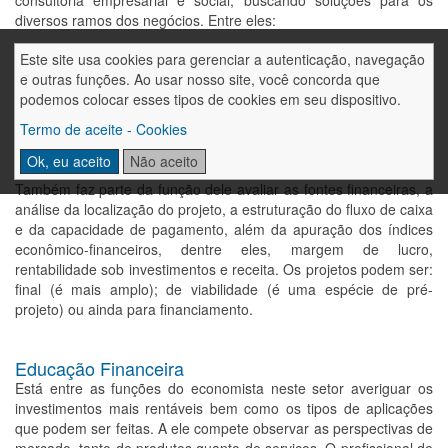
consultoria empresarial e social, buscando soluções para os
diversos ramos dos negócios. Entre eles:
Este site usa cookies para gerenciar a autenticação, navegação
Estudo de viabilidade econômica
e outras funções. Ao usar nosso site, você concorda que
podemos colocar esses tipos de cookies em seu dispositivo.
O economista verifica se a elaboração de um determinado
projeto é ou não viável. Dessa forma, o economista é
Termo de aceite - Cookies
responsável pelo estudo de mercado e comercialização, estudos
de custos e receitas, de tamanho ou escala do projeto.
Ok, eu aceito
Não aceito
Também faz parte da função dele avaliar as fontes financeiras, a
análise da localização do projeto, a estruturação do fluxo de caixa
e da capacidade de pagamento, além da apuração dos índices
econômico-financeiros, dentre eles, margem de lucro,
rentabilidade sob investimentos e receita. Os projetos podem ser:
final (é mais amplo); de viabilidade (é uma espécie de pré-
projeto) ou ainda para financiamento.
Educação Financeira
Está entre as funções do economista neste setor averiguar os
investimentos mais rentáveis bem como os tipos de aplicações
que podem ser feitas. A ele compete observar as perspectivas de