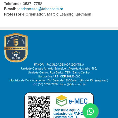
Telefone:
3537- 7752
E-mail:
tendenciasej@fahor.com.br
Professor e Orientador:
Márcio Leandro Kalkmann
FAHOR - FACULDADE HORIZONTINA
Unidade Campus Arnoldo Schneider: Avenida dos Ipês, 565.
Unidade Centro: Rua Buricá, 725 - Bairro Centro.
Horizontina / RS. CEP 98920-000
Horários de Funcionamento: 13h15min até 17h30min - 19h até 23h (seg./sex.)
+55
(55)
3537-7750 - fahor@fahor.com.br
Consulte aqui o
cadastro da FAHOR no
Sistema e-MEC