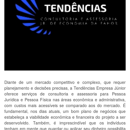
Diante de um mercado competitivo e complexo, que requer
planejamento e decisões precisas, a Tendências Empresa Júnior
oferece serviços de consultoria e assessoria para Pessoa
Jurídica e Pessoa Física nas áreas econômica e administrativa,
com custos mais acessíveis se comparado aos do mercado. É
fundamental, nos dias atuais, um bom plano de negócios que
estabeleça a viabilidade econômica e financeira do projeto a ser
desenvolvido. Também, é imprescindível que os indivíduos
tenham em mente que guardar ou aplicar seu dinheiro possibilita