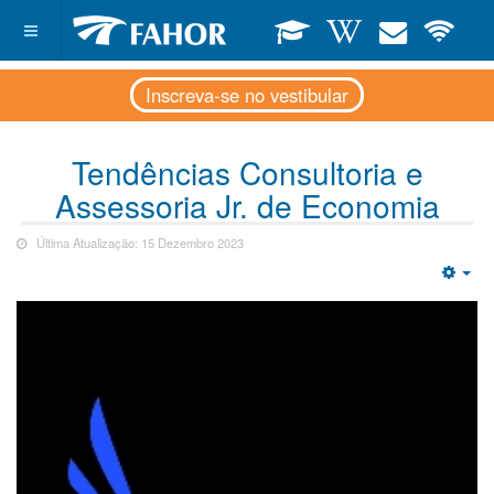
Inscreva-se no vestibular
Tendências Consultoria e
Assessoria Jr. de Economia
Última Atualização: 15 Dezembro 2023
Emp