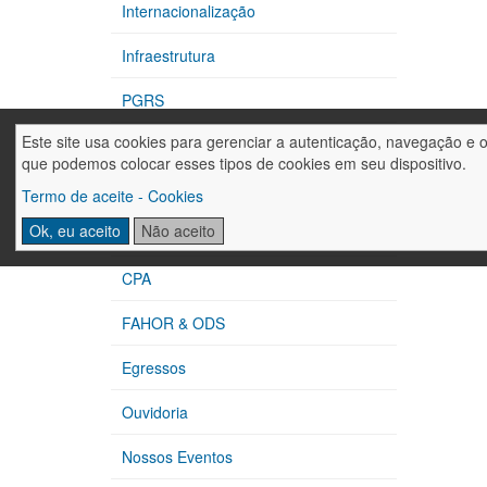
Internacionalização
Infraestrutura
PGRS
Este site usa cookies para gerenciar a autenticação, navegação e 
CIPA
que podemos colocar esses tipos de cookies em seu dispositivo.
Extensão
Termo de aceite - Cookies
Ok, eu aceito
Não aceito
Núcleos de Apoio
CPA
FAHOR & ODS
Egressos
Ouvidoria
Nossos Eventos