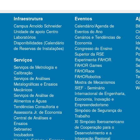
Infraestrutura
Eventos
A
Campus Arnoldo Schneider
Calendário/Agenda de
Bi
Unidade de apoio Centro
Eventos do Ano
Cl
Laboratórios
Cenários e Tendências de
Co
Disponibilidades (Calendário
Economia
Id
de Reservas de Instalações)
Congresso do Ensino
Po
Superior da RSE
Po
Serviços
Experimente FAHOR
Re
FAHOR Games
Se
Serviços de Metrologia e
FAHORace
Su
Calibração
FAHORobotics
Te
Serviços de Análises
Mostra de Mecanismos
Co
Metalográficas e Ensaios
SIEF - Seminário
We
Mecânicos
Internacional de Engenharia,
Serviços de Análise de
Economia, Inovação e
Alimentos e Águas
Empreendedorismo
Tendências Consultoria e
Simpósio de Segurança do
Assessoria Jr. de Economia
Trabalho
Central de Análises e
XI Simpósio Iberoamericano
Ensaios
de Cooperação para o
Sebraetec
Desenvolvimento e a
Incubadora
Integração Regional