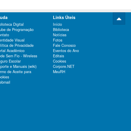
juda
Links Úteis
blioteca Digital
Início
ube de Programação
Biblioteca
ntato
Notícias
entidade Visual
Fotos
lítica de Privacidade
Fale Conosco
rtal Acadêmico
Eventos do Ano
de Sem Fio - Wireless
Editais
guro Escolar
Cookies
porte e Manuais (wiki)
Corpore.NET
rmo de Aceite para
MeuRH
okies
bmail