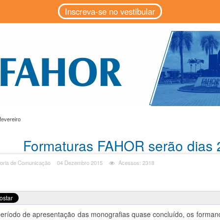
Inscreva-se no vestibular
fevereiro
Formaturas FAHOR serão dias 2
oria de Comunicação
04 Dezembro 2015
Acessos: 2318
eríodo de apresentação das monografias quase concluído, os forman