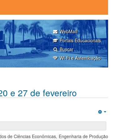
WebMail
Portais Educacionais
Buscar
Wi-Fi e Autenticação
0 e 27 de fevereiro
Empty
dos de Ciências Econômicas, Engenharia de Produção