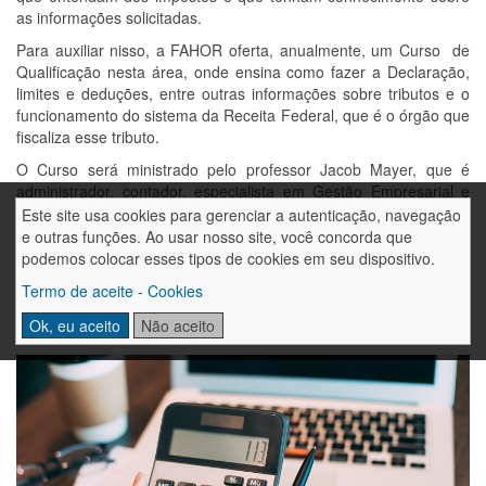
as informações solicitadas.
Para auxiliar nisso, a FAHOR oferta, anualmente, um Curso de
Qualificação nesta área, onde ensina como fazer a Declaração,
limites e deduções, entre outras informações sobre tributos e o
funcionamento do sistema da Receita Federal, que é o órgão que
fiscaliza esse tributo.
O Curso será ministrado pelo professor Jacob Mayer, que é
administrador, contador, especialista em Gestão Empresarial e
Auditoria e Perícia Contábil, que tem mais de 30 anos de
Este site usa cookies para gerenciar a autenticação, navegação
experiência na área contábil. O Curso tem16 horas e está
e outras funções. Ao usar nosso site, você concorda que
previsto para acontecer de forma presencial, nos dias 18 e 25 de
podemos colocar esses tipos de cookies em seu dispositivo.
março de 2023, das 8h às 12h e das 13h às 17h, no Campus
Termo de aceite - Cookies
Arnoldo Schneider, em Horizontina. As inscrições estão abertas
no site:
https://fahor.com.br/qualificacao
Ok, eu aceito
Não aceito