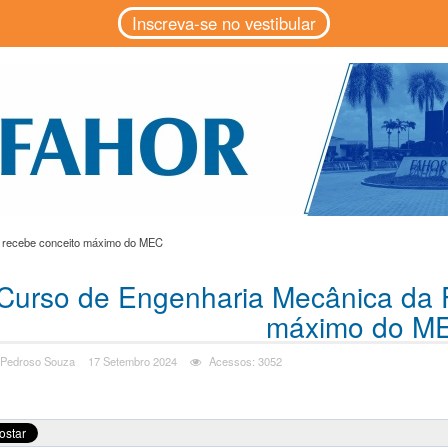
Inscreva-se no vestibular
 recebe conceito máximo do MEC
Curso de Engenharia Mecânica da
máximo do M
 Pedroso Souza
17 Setembro 2024
Acessos: 3052