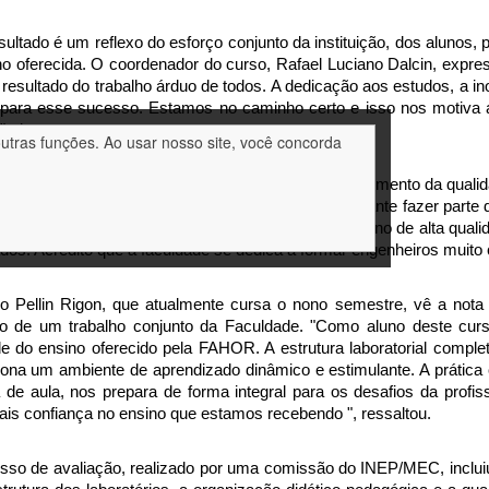
ultado é um reflexo do esforço conjunto da instituição, dos alunos, 
no oferecida. O coordenador do curso, Rafael Luciano Dalcin, expres
é resultado do trabalho árduo de todos. A dedicação aos estudos, a 
para esse sucesso. Estamos no caminho certo e isso nos motiva a
", destacou.
outras funções. Ao usar nosso site, você concorda
 estudantes, a avaliação também reforça o reconhecimento da qualid
 de Engenharia Mecânica, ressaltou que "é gratificante fazer parte 
cia e o compromisso da FAHOR em manter um ensino de alta qualidad
ados. Acredito que a faculdade se dedica a formar engenheiros muito 
o Pellin Rigon, que atualmente cursa o nono semestre, vê a nota
do de um trabalho conjunto da Faculdade. "Como aluno deste curso
de do ensino oferecido pela FAHOR. A estrutura laboratorial comple
iona um ambiente de aprendizado dinâmico e estimulante. A prática 
 de aula, nos prepara de forma integral para os desafios da profi
ais confiança no ensino que estamos recebendo ", ressaltou.
sso de avaliação, realizado por uma comissão do INEP/MEC, incluiu