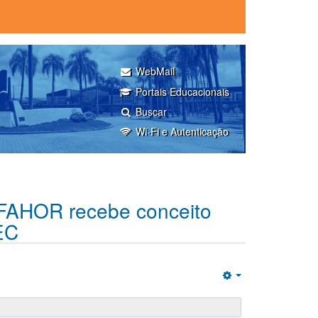
WebMail
Portais Educacionais
Buscar
Wi-Fi e Autenticação
 FAHOR recebe conceito
EC
Empty