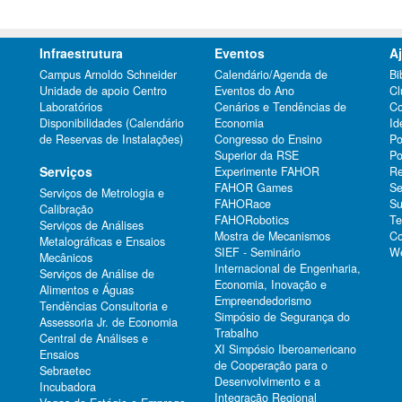
Infraestrutura
Eventos
A
Campus Arnoldo Schneider
Calendário/Agenda de
Bi
Unidade de apoio Centro
Eventos do Ano
Cl
Laboratórios
Cenários e Tendências de
Co
Disponibilidades (Calendário
Economia
Id
de Reservas de Instalações)
Congresso do Ensino
Po
Superior da RSE
Po
Serviços
Experimente FAHOR
Re
FAHOR Games
Se
Serviços de Metrologia e
FAHORace
Su
Calibração
FAHORobotics
Te
Serviços de Análises
Mostra de Mecanismos
Co
Metalográficas e Ensaios
SIEF - Seminário
We
Mecânicos
Internacional de Engenharia,
Serviços de Análise de
Economia, Inovação e
Alimentos e Águas
Empreendedorismo
Tendências Consultoria e
Simpósio de Segurança do
Assessoria Jr. de Economia
Trabalho
Central de Análises e
XI Simpósio Iberoamericano
Ensaios
de Cooperação para o
Sebraetec
Desenvolvimento e a
Incubadora
Integração Regional