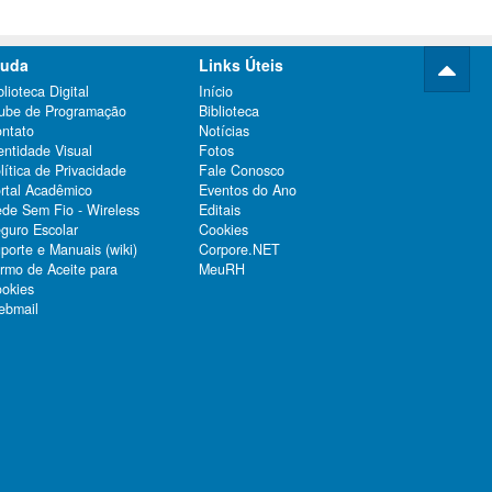
juda
Links Úteis
blioteca Digital
Início
ube de Programação
Biblioteca
ntato
Notícias
entidade Visual
Fotos
lítica de Privacidade
Fale Conosco
rtal Acadêmico
Eventos do Ano
de Sem Fio - Wireless
Editais
guro Escolar
Cookies
porte e Manuais (wiki)
Corpore.NET
rmo de Aceite para
MeuRH
okies
bmail