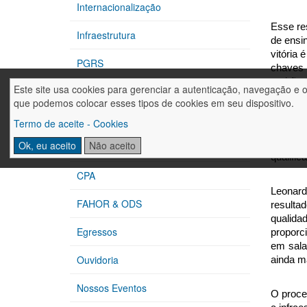
Internacionalização
Esse res
Infraestrutura
de ensi
vitória 
PGRS
chaves 
padrões
Este site usa cookies para gerenciar a autenticação, navegação e 
CIPA
que podemos colocar esses tipos de cookies em seu dispositivo.
Para os
Extensão
Termo de aceite - Cookies
semestre
excelên
Ok, eu aceito
Não aceito
Núcleos de Apoio
qualific
CPA
Leonard
FAHOR & ODS
resulta
qualida
Egressos
proporc
em sala
Ouvidoria
ainda m
Nossos Eventos
O proce