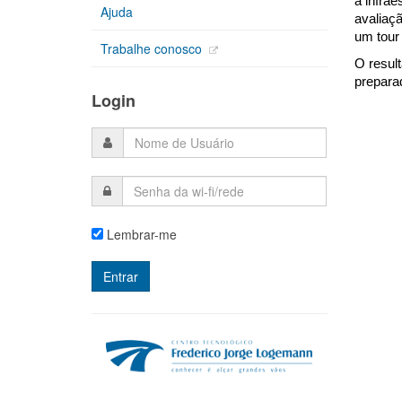
a infrae
Ajuda
avaliaç
um tour 
Trabalhe conosco
O resul
preparad
Login
Lembrar-me