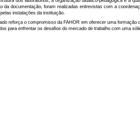
strutura dos laboratórios, a organização didático-pedagógica e a qua
ão da documentação, foram realizadas entrevistas com a coordenaçã
pelas instalações da instituição.
tado reforça o compromisso da FAHOR em oferecer uma formação de 
os para enfrentar os desafios do mercado de trabalho com uma sólid