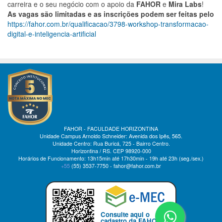
carreira e o seu negócio com o apoio da
FAHOR
e
Mira Labs
!
As vagas são limitadas e as inscrições podem ser feitas pelo
https://fahor.com.br/qualificacao/3798-workshop-transformacao-
digital-e-inteligencia-artificial
FAHOR - FACULDADE HORIZONTINA
Unidade Campus Arnoldo Schneider: Avenida dos Ipês, 565.
Unidade Centro: Rua Buricá, 725 - Bairro Centro.
Horizontina / RS. CEP 98920-000
Horários de Funcionamento: 13h15min até 17h30min - 19h até 23h (seg./sex.)
+55
(55)
3537-7750 - fahor@fahor.com.br
Consulte aqui o
cadastro da FAHOR no