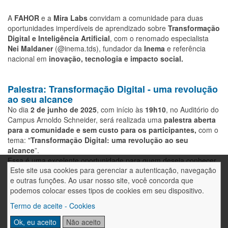
A
FAHOR
e a
Mira Labs
convidam a comunidade para duas
oportunidades imperdíveis de aprendizado sobre
Transformação
Digital e Inteligência Artificial
, com o renomado especialista
Nei Maldaner
(@inema.tds), fundador da
Inema
e referência
nacional em
inovação, tecnologia e impacto social.
Palestra: Transformação Digital - uma revolução
ao seu alcance
No dia
2 de junho de 2025
, com início às
19h10
, no Auditório do
Campus Arnoldo Schneider, será realizada uma
palestra aberta
para a comunidade e sem custo para os participantes,
com o
tema: "
Transformação Digital: uma revolução ao seu
alcance
”.
Essa é uma excelente oportunidade para quem deseja conhecer
Este site usa cookies para gerenciar a autenticação, navegação
mais sobre as tendências da transformação digital e os impactos
e outras funções. Ao usar nosso site, você concorda que
da inteligência artificial na vida profissional e nos negócios.
podemos colocar esses tipos de cookies em seu dispositivo.
É necessário inscrição prévia, pois as vagas são limitadas!
As inscrições para a palestra podem ser feitas pelo link
Termo de aceite - Cookies
http://fahor.com.br/v?PalestraAI
Ok, eu aceito
Não aceito