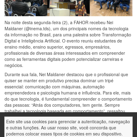
Na noite desta segunda-feira (2), a FAHOR recebeu Nei
Maldaner (@inema.tds), um dos principais nomes da tecnologia
da informação no Brasil, para uma palestra sobre Transformação
Digital e Inteligência Artificial. O evento reuniu estudantes de
ensino médio, ensino superior, egressos, empresários,
profissionais de diversas áreas interessados em compreender
como as ferramentas digitais podem potencializar carreiras e
negócios.
Durante sua fala, Nei Maldaner destacou que o profissional que
quiser se manter em produtivo precisa dominar um tripé
essencial: comunicação com máquinas, automação
empreendedora e psicologia humana e influência. Para ele, mais
do que tecnologia, é fundamental compreender o comportamento
das pessoas: “Atrás dos computadores, tem gente. Sempre
trabalhei a tecnologia baseada em comportamento”, ressaltou.
O palestrante também refletiu sobre o papel da influência no
Este site usa cookies para gerenciar a autenticação, navegação
mundo contemporâneo. “Hoje quem manda no mundo é a
e outras funções. Ao usar nosso site, você concorda que
influência, não o dinheiro. E eu consigo influenciar muita gente
podemos colocar esses tipos de cookies em seu dispositivo.