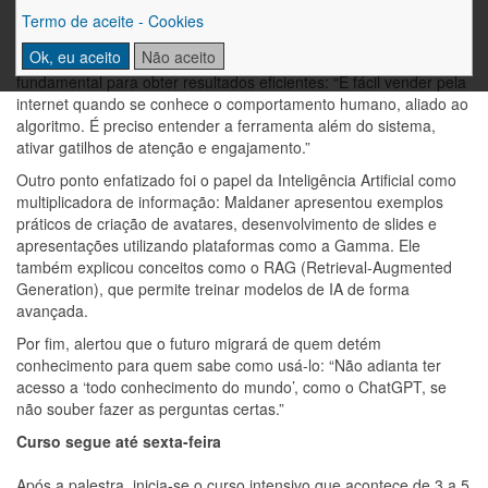
pelo canal”, destacou, ao comentar sobre o impacto das redes
Termo de aceite - Cookies
sociais e da automação de negócios.
Ok, eu aceito
Não aceito
Segundo Nei, entender o funcionamento dos algoritmos é
fundamental para obter resultados eficientes: “É fácil vender pela
internet quando se conhece o comportamento humano, aliado ao
algoritmo. É preciso entender a ferramenta além do sistema,
ativar gatilhos de atenção e engajamento.”
Outro ponto enfatizado foi o papel da Inteligência Artificial como
multiplicadora de informação: Maldaner apresentou exemplos
práticos de criação de avatares, desenvolvimento de slides e
apresentações utilizando plataformas como a Gamma. Ele
também explicou conceitos como o RAG (Retrieval-Augmented
Generation), que permite treinar modelos de IA de forma
avançada.
Por fim, alertou que o futuro migrará de quem detém
conhecimento para quem sabe como usá-lo: “Não adianta ter
acesso a ‘todo conhecimento do mundo’, como o ChatGPT, se
não souber fazer as perguntas certas.”
Curso segue até sexta-feira
Após a palestra, inicia-se o curso intensivo que acontece de 3 a 5