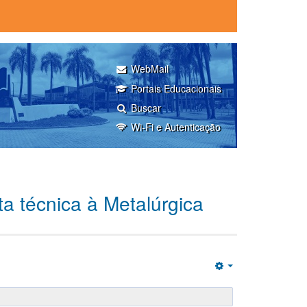
WebMail
Portais Educacionais
Buscar
Wi-Fi e Autenticação
a técnica à Metalúrgica
Empty