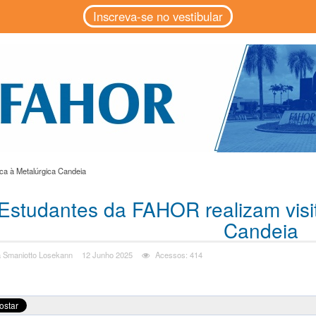
Inscreva-se no vestibular
ca à Metalúrgica Candeia
Estudantes da FAHOR realizam visit
Candeia
a Smaniotto Losekann
12 Junho 2025
Acessos: 414