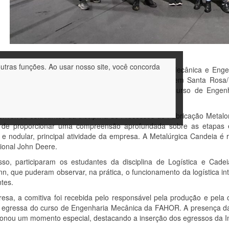
outras funções. Ao usar nosso site, você concorda
27 de maio, estudantes dos cursos de Engenharia Mecânica e Eng
nte visita técnica à Metalúrgica Candeia, localizada em Santa Ros
ora Francine Centenaro Gomes, Coordenadora do curso de Engenh
nn.
 envolveu estudantes da disciplina de Processos de Fabricação Metal
o de proporcionar uma compreensão aprofundada sobre as etapas e 
 e nodular, principal atividade da empresa. A Metalúrgica Candeia é 
ional John Deere.
sso, participaram os estudantes da disciplina de Logística e Cade
n, que puderam observar, na prática, o funcionamento da logística in
ntes.
esa, a comitiva foi recebida pelo responsável pela produção e pela
 egressa do curso de Engenharia Mecânica da FAHOR. A presença da 
ionou um momento especial, destacando a inserção dos egressos da In