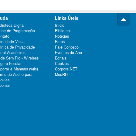
juda
Links Úteis
blioteca Digital
Início
ube de Programação
Biblioteca
ntato
Notícias
entidade Visual
Fotos
lítica de Privacidade
Fale Conosco
rtal Acadêmico
Eventos do Ano
de Sem Fio - Wireless
Editais
guro Escolar
Cookies
porte e Manuais (wiki)
Corpore.NET
rmo de Aceite para
MeuRH
okies
bmail