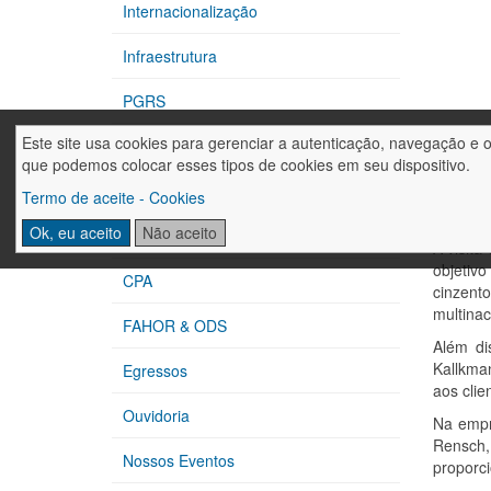
Internacionalização
Infraestrutura
PGRS
Este site usa cookies para gerenciar a autenticação, navegação e 
CIPA
No dia 
que podemos colocar esses tipos de cookies em seu dispositivo.
importa
Extensão
profess
Termo de aceite - Cookies
Kallkma
Ok, eu aceito
Não aceito
Núcleos de Apoio
A visita
objetiv
CPA
cinzento
multinac
FAHOR & ODS
Além di
Kallkman
Egressos
aos clie
Ouvidoria
Na empr
Rensch,
Nossos Eventos
proporc