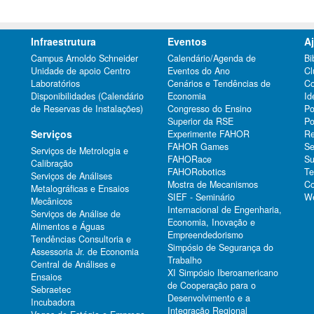
Infraestrutura
Eventos
A
Campus Arnoldo Schneider
Calendário/Agenda de
Bi
Unidade de apoio Centro
Eventos do Ano
Cl
Laboratórios
Cenários e Tendências de
Co
Disponibilidades (Calendário
Economia
Id
de Reservas de Instalações)
Congresso do Ensino
Po
Superior da RSE
Po
Serviços
Experimente FAHOR
Re
FAHOR Games
Se
Serviços de Metrologia e
FAHORace
Su
Calibração
FAHORobotics
Te
Serviços de Análises
Mostra de Mecanismos
Co
Metalográficas e Ensaios
SIEF - Seminário
We
Mecânicos
Internacional de Engenharia,
Serviços de Análise de
Economia, Inovação e
Alimentos e Águas
Empreendedorismo
Tendências Consultoria e
Simpósio de Segurança do
Assessoria Jr. de Economia
Trabalho
Central de Análises e
XI Simpósio Iberoamericano
Ensaios
de Cooperação para o
Sebraetec
Desenvolvimento e a
Incubadora
Integração Regional