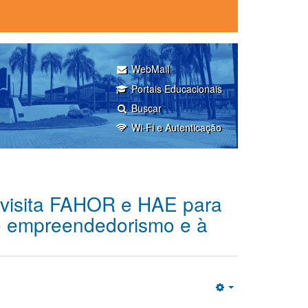
WebMail
Portais Educacionais
Buscar
Wi-Fi e Autenticação
 visita FAHOR e HAE para
ao empreendedorismo e à
Empty