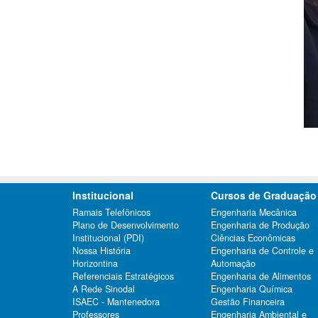
Institucional
Cursos de Graduação
Ramais Telefônicos
Engenharia Mecânica
Plano de Desenvolvimento
Engenharia de Produção
Institucional (PDI)
Ciências Econômicas
Nossa História
Engenharia de Controle e
Horizontina
Automação
Referenciais Estratégicos
Engenharia de Alimentos
A Rede Sinodal
Engenharia Química
ISAEC - Mantenedora
Gestão Financeira
Professores
Engenharia Ambiental e