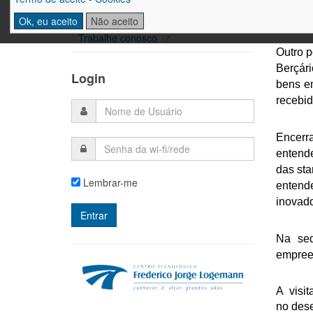
Ajuda
startup
Ok, eu aceito
Não aceito
Trabalhe conosco
Outro p
Berçári
Login
bens e
recebid
Encerra
entende
das st
Lembrar-me
entende
inovad
Na seq
empreen
A visi
no dese