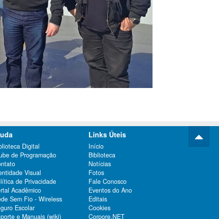
juda
Links Úteis
blioteca Digital
Início
ube de Programação
Biblioteca
ntato
Notícias
entidade Visual
Fotos
lítica de Privacidade
Fale Conosco
rtal Acadêmico
Eventos do Ano
de Sem Fio - Wireless
Editais
guro Escolar
Cookies
porte e Manuais (wiki)
Corpore.NET