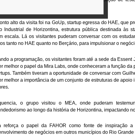
s que trabalham com produtos físicos.
onto alto da visita foi na GoUp, startup egressa do HAE, que 
o Industrial de Horizontina, estrutura pública destinada às
m escala. Lá os visitantes puderam conversar com os estud
os tanto no HAE quanto no Berçário, para impulsionar o negóci
ndo a programação, os visitantes foram até a sede da Essent 
r melhor o papel da Mira Labs, onde conheceram a função da 
artups. Também tiveram a oportunidade de conversar com Guil
r melhor a importância de um conjunto de estruturas de apoio 
ores.
uencia, o grupo visitou o MEA, onde puderam testemun
dedorismo ao longo da história de Horizontina, impactando no 
ta reforça o papel da FAHOR como fonte de inspiração a
nvolvimento de negócios em outros municípios do Rio Grande 