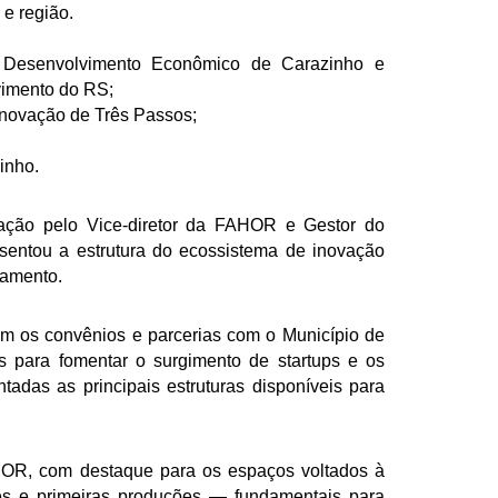
e região.
e Desenvolvimento Econômico de Carazinho e
vimento do RS;
Inovação de Três Passos;
inho.
ação pelo Vice-diretor da FAHOR e Gestor do
entou a estrutura do ecossistema de inovação
damento.
am os convênios e parcerias com o Município de
as para fomentar o surgimento de startups e os
adas as principais estruturas disponíveis para
HOR, com destaque para os espaços voltados à
es e primeiras produções — fundamentais para