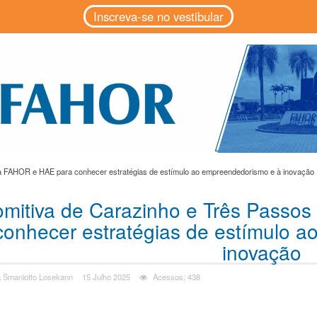
Inscreva-se no vestibular
ta FAHOR e HAE para conhecer estratégias de estímulo ao empreendedorismo e à inovação
mitiva de Carazinho e Três Passos
conhecer estratégias de estímulo 
inovação
a Smaniotto Losekann
15 Julho 2025
Acessos: 438