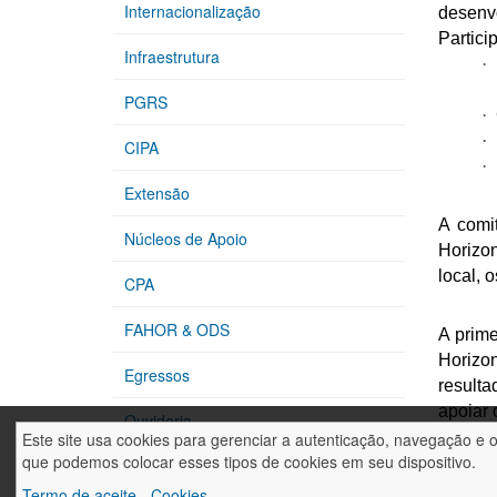
Internacionalização
desenv
Partici
Infraestrutura
·
PGRS
·
·
CIPA
·
Extensão
A comi
Núcleos de Apoio
Horizo
local, 
CPA
FAHOR & ODS
A prime
Horizon
Egressos
resulta
apoiar
Ouvidoria
Este site usa cookies para gerenciar a autenticação, navegação e 
que podemos colocar esses tipos de cookies em seu dispositivo.
Nossos Eventos
Na seq
Termo de aceite - Cookies
protot