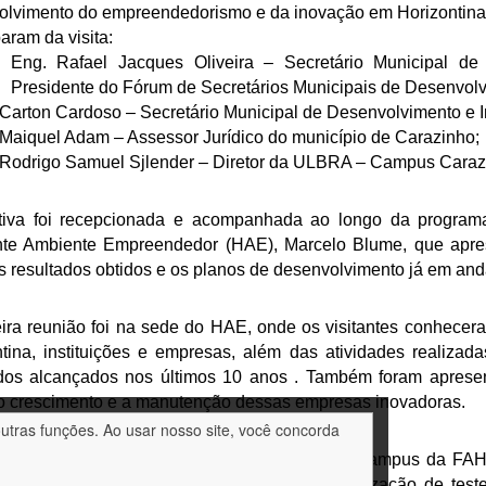
olvimento do empreendedorismo e da inovação em Horizontina 
param da visita:
Eng. Rafael Jacques Oliveira – Secretário Municipal d
Presidente do Fórum de Secretários Municipais de Desenvol
Carton Cardoso – Secretário Municipal de Desenvolvimento e 
Maiquel Adam – Assessor Jurídico do município de Carazinho;
Rodrigo Samuel Sjlender – Diretor da ULBRA – Campus Caraz
tiva foi recepcionada e acompanhada ao longo da program
nte Ambiente Empreendedor (HAE), Marcelo Blume, que apres
os resultados obtidos e os planos de desenvolvimento já em an
ira reunião foi na sede do HAE, onde os visitantes conhecer
tina, instituições e empresas, além das atividades realizad
dos alcançados nos últimos 10 anos . Também foram apresent
 o crescimento e a manutenção dessas empresas inovadoras.
outras funções. Ao usar nosso site, você concorda
uência, o grupo percorreu os laboratórios do campus da FA
ipagem, ao desenvolvimento de MVPs e à realização de test