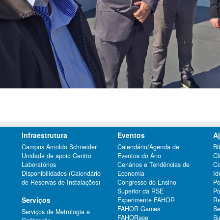
Infraestrutura
Eventos
A
Campus Arnoldo Schneider
Calendário/Agenda de
Bi
Unidade de apoio Centro
Eventos do Ano
Cl
Laboratórios
Cenários e Tendências de
Co
Disponibilidades (Calendário
Economia
Id
de Reservas de Instalações)
Congresso do Ensino
Po
Superior da RSE
Po
Serviços
Experimente FAHOR
Re
FAHOR Games
Se
Serviços de Metrologia e
FAHORace
Su