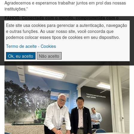
Agradecemos e esperamos trabalhar juntos em prol das nossas
instituições.”
FAHOR: Conectada com o mundo, comprometida com o
desenvolvimento regional e internacional.
Este site usa cookies para gerenciar a autenticação, navegação
e outras funções. Ao usar nosso site, você concorda que
podemos colocar esses tipos de cookies em seu dispositivo.
Termo de aceite - Cookies
Ok, eu aceito
Não aceito