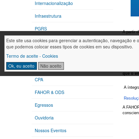
Internacionalização
Infraestrutura
PGRS
A partir
o
FIES S
Este site usa cookies para gerenciar a autenticação, navegação e 
CIPA
que podemos colocar esses tipos de cookies em seu dispositivo.
Criado p
mínimo
Extensão
Termo de aceite - Cookies
O enquad
Ok, eu aceito
Não aceito
Núcleos de Apoio
modalidad
que o en
CPA
A íntegr
FAHOR & ODS
Resoluç
Egressos
A FAHOR 
conscien
Ouvidoria
Nossos Eventos