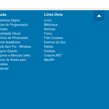
juda
Links Úteis
blioteca Digital
Início
ube de Programação
Biblioteca
ntato
Notícias
entidade Visual
Fotos
lítica de Privacidade
Fale Conosco
rtal Acadêmico
Eventos do Ano
de Sem Fio - Wireless
Editais
guro Escolar
Cookies
porte e Manuais (wiki)
Corpore.NET
rmo de Aceite para
MeuRH
okies
bmail