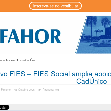
Inscreva-se no vestibular
tudantes inscritos no CadÚnico
vo FIES – FIES Social amplia apoio
CadÚnico
 Pimentel
06 Outubro 2025
Acessos: 408