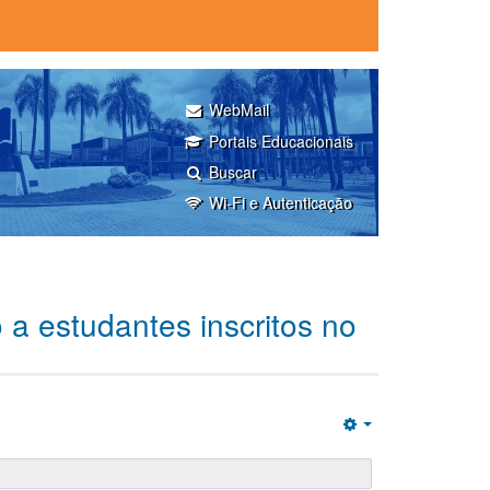
WebMail
Portais Educacionais
Buscar
Wi-Fi e Autenticação
 a estudantes inscritos no
Empty