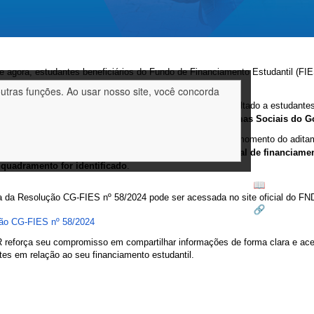
 de agora, estudantes beneficiários do Fundo de Financiamento Estudantil (F
ocial
.
outras funções. Ao usar nosso site, você concorda
ara ampliar o acesso ao ensino superior, o FIES Social é voltado a estudant
e que estejam
inscritos no Cadastro Único para Programas Sociais do G
ramento acontece de forma
automática
pelo sistema, no momento do aditam
e terá a oportunidade de solicitar o
aumento do percentual de financiame
quadramento for identificado
.
a da Resolução CG-FIES nº 58/2024 pode ser acessada no site oficial do FN
ão CG-FIES nº 58/2024
reforça seu compromisso em compartilhar informações de forma clara e ace
tes em relação ao seu financiamento estudantil.