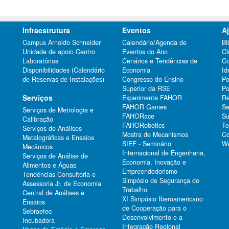
Infraestrutura
Eventos
A
Campus Arnoldo Schneider
Calendário/Agenda de
Bi
Unidade de apoio Centro
Eventos do Ano
Cl
Laboratórios
Cenários e Tendências de
Co
Disponibilidades (Calendário
Economia
Id
de Reservas de Instalações)
Congresso do Ensino
Po
Superior da RSE
Po
Serviços
Experimente FAHOR
Re
FAHOR Games
Se
Serviços de Metrologia e
FAHORace
Su
Calibração
FAHORobotics
Te
Serviços de Análises
Mostra de Mecanismos
Co
Metalográficas e Ensaios
SIEF - Seminário
We
Mecânicos
Internacional de Engenharia,
Serviços de Análise de
Economia, Inovação e
Alimentos e Águas
Empreendedorismo
Tendências Consultoria e
Simpósio de Segurança do
Assessoria Jr. de Economia
Trabalho
Central de Análises e
XI Simpósio Iberoamericano
Ensaios
de Cooperação para o
Sebraetec
Desenvolvimento e a
Incubadora
Integração Regional