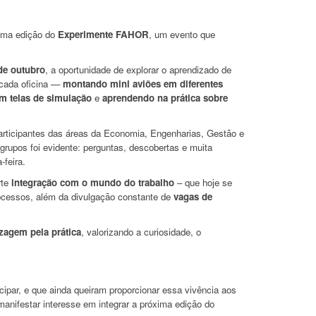
uma edição do
Experimente FAHOR
, um evento que
de outubro
, a oportunidade de explorar o aprendizado de
 cada oficina —
montando mini aviões em diferentes
m telas de simulação
e
aprendendo na prática sobre
rticipantes das áreas da Economia, Engenharias, Gestão e
grupos foi evidente: perguntas, descobertas e muita
-feira.
rte
integração com o mundo do trabalho
– que hoje se
ocessos, além da divulgação constante de
vagas de
zagem pela prática
, valorizando a curiosidade, o
par, e que ainda queiram proporcionar essa vivência aos
anifestar interesse em integrar a próxima edição do