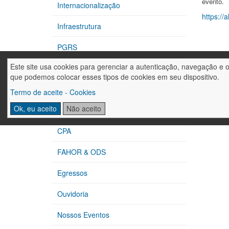
evento.
Internacionalização
https://
Infraestrutura
PGRS
Este site usa cookies para gerenciar a autenticação, navegação e 
CIPA
que podemos colocar esses tipos de cookies em seu dispositivo.
Extensão
Termo de aceite - Cookies
Ok, eu aceito
Não aceito
Núcleos de Apoio
CPA
FAHOR & ODS
Egressos
Ouvidoria
Nossos Eventos