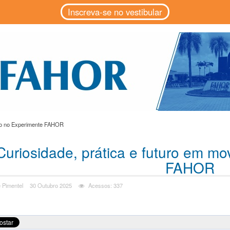
Inscreva-se no vestibular
nto no Experimente FAHOR
Curiosidade, prática e futuro em m
FAHOR
 Pimentel
30 Outubro 2025
Acessos: 337