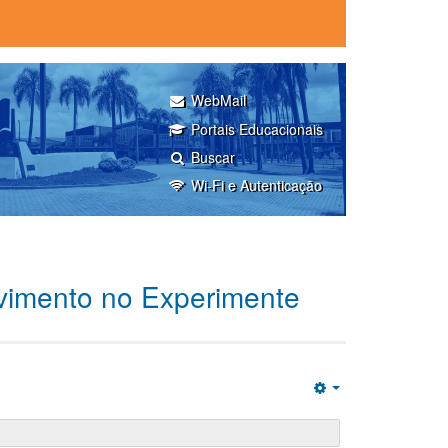
WebMail
Portais Educacionais
Buscar
Wi-Fi e Autenticação
ovimento no Experimente
Empty