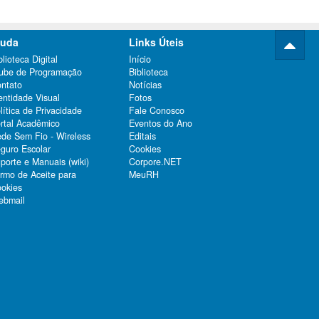
juda
Links Úteis
blioteca Digital
Início
ube de Programação
Biblioteca
ntato
Notícias
entidade Visual
Fotos
lítica de Privacidade
Fale Conosco
rtal Acadêmico
Eventos do Ano
de Sem Fio - Wireless
Editais
guro Escolar
Cookies
porte e Manuais (wiki)
Corpore.NET
rmo de Aceite para
MeuRH
okies
bmail