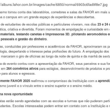
asmo tomou conta dos laboratórios, corredores e salas da FAHOR em mais 
ma o campus em um grande espaço de experiências e descobertas.
de estudantes de escolas públicas e particulares viveram, nos dias
23 e 24 
ática, criativa e divertida. Foram momentos de empolgação e curiosidade em
 materiais
,
testando canetas e impressoras 3D
,
pilotando aeromodelos e
 pessoais e gestão do dinheiro
.
nas, conduzidas por professores e acadêmicos da FAHOR, aproximaram os pa
ogia, despertando o interesse pelas profissões do futuro. A empolgação dos 
 marcaram o giro de oficinas ao longo da noite de quinta e da manhã de sexta
ra do evento contou com a apresentação da FAHOR, seus parceiros e sua fo
a em
264 convênios ativos
para estágios, desenvolvimento de produtos e pr
o
para alunos e egressos.
imente FAHOR 2025
reafirmou o compromisso da Instituição com a
aprendi
smo juvenil e o vínculo entre o ensino superior e o ensino médio.
a nova oportunidade
tas estão sendo agendadas com as escolas e turmas que não puderam partici
udantes. Escolas interessadas podem entrar em contato com a Instituição e m