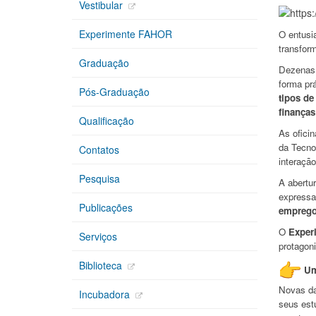
Vestibular
Experimente FAHOR
O entusi
transfor
Graduação
Dezenas 
forma pr
Pós-Graduação
tipos de
finanças
Qualificação
As ofici
da Tecnol
Contatos
interação
Pesquisa
A abertu
express
Publicações
empreg
O
Exper
Serviços
protagoni
Biblioteca
Um
Novas da
Incubadora
seus est