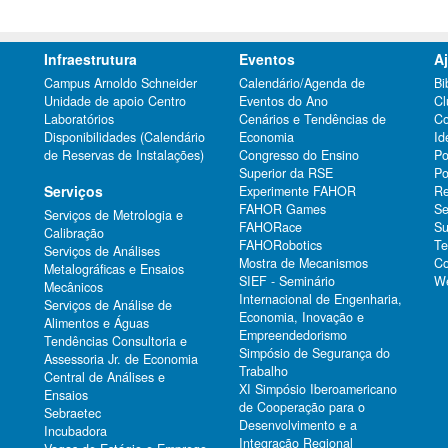
Infraestrutura
Eventos
A
Campus Arnoldo Schneider
Calendário/Agenda de
Bi
Unidade de apoio Centro
Eventos do Ano
Cl
Laboratórios
Cenários e Tendências de
Co
Disponibilidades (Calendário
Economia
Id
de Reservas de Instalações)
Congresso do Ensino
Po
Superior da RSE
Po
Serviços
Experimente FAHOR
Re
FAHOR Games
Se
Serviços de Metrologia e
FAHORace
Su
Calibração
FAHORobotics
Te
Serviços de Análises
Mostra de Mecanismos
Co
Metalográficas e Ensaios
SIEF - Seminário
We
Mecânicos
Internacional de Engenharia,
Serviços de Análise de
Economia, Inovação e
Alimentos e Águas
Empreendedorismo
Tendências Consultoria e
Simpósio de Segurança do
Assessoria Jr. de Economia
Trabalho
Central de Análises e
XI Simpósio Iberoamericano
Ensaios
de Cooperação para o
Sebraetec
Desenvolvimento e a
Incubadora
Integração Regional