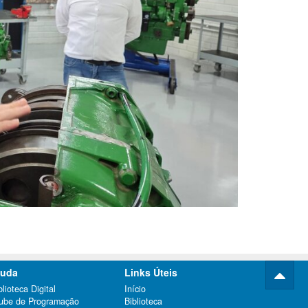
juda
Links Úteis
blioteca Digital
Início
ube de Programação
Biblioteca