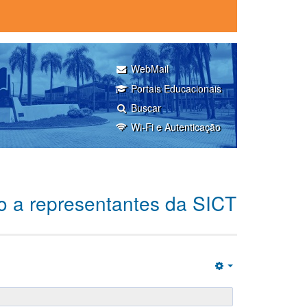
WebMail
Portais Educacionais
Buscar
Wi-Fi e Autenticação
o a representantes da SICT
Empty