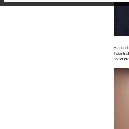
A agenda
Industria
no munic