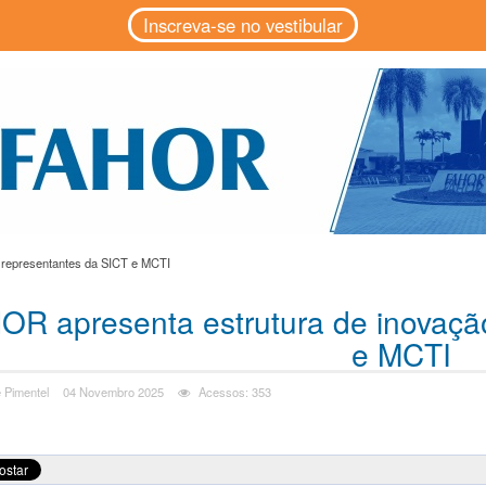
Inscreva-se no vestibular
 representantes da SICT e MCTI
OR apresenta estrutura de inovaçã
e MCTI
 Pimentel
04 Novembro 2025
Acessos: 353