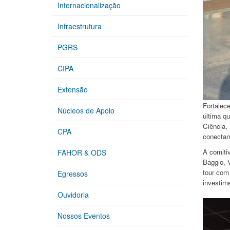
Internacionalização
Infraestrutura
PGRS
CIPA
Extensão
Fortalece
Núcleos de Apoio
última qu
Ciência,
CPA
conectam
A comiti
FAHOR & ODS
Baggio, 
tour com 
Egressos
investim
Ouvidoria
Nossos Eventos