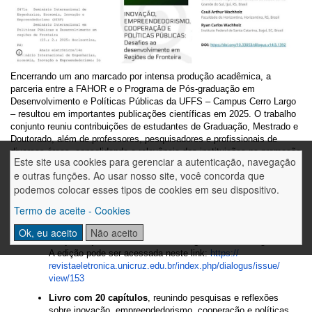
Encerrando um ano marcado por intensa produção acadêmica, a
parceria entre a FAHOR e o Programa de Pós-graduação em
Desenvolvimento e Políticas Públicas da UFFS – Campus Cerro Largo
– resultou em importantes publicações científicas em 2025. O trabalho
conjunto reuniu contribuições de estudantes de Graduação, Mestrado e
Doutorado, além de professores, pesquisadores e profissionais de
diversas áreas, consolidando a relevância das instituições na promoção
Este site usa cookies para gerenciar a autenticação, navegação
do conhecimento e do desenvolvimento regional.
e outras funções. Ao usar nosso site, você concorda que
As submissões realizadas na trilha científica do SIEF e do Seminário
podemos colocar esses tipos de cookies em seu dispositivo.
Internacional em Políticas Públicas e Desenvolvimento em Regiões de
Termo de aceite - Cookies
Fronteira totalizaram
83 trabalhos
, avaliados por uma comissão
científica e publicados em três formatos:
Ok, eu aceito
Não aceito
Edição especial da Revista Di@logus
, com 10 artigos.
A edição pode ser acessada neste link:
https://
revistaeletronica.unicruz.edu.
br/index.php/dialogus/issue/
view/153
Livro com 20 capítulos
, reunindo pesquisas e reflexões
sobre inovação, empreendedorismo, cooperação e políticas