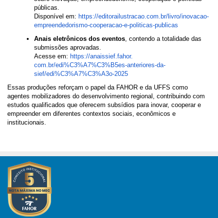
públicas.
Disponível em:
https://editorailustracao.
com.br/livro/inovacao-
empreendedorismo-cooperacao-e-
politicas-publicas
Anais eletrônicos dos eventos
, contendo a totalidade das
submissões aprovadas.
Acesse em:
https://anaissief.fahor.
com.br/edi%C3%A7%C3%B5es-
anteriores-da-
sief/edi%C3%A7%
C3%A3o-2025
Essas produções reforçam o papel da FAHOR e da UFFS como
agentes mobilizadores do desenvolvimento regional, contribuindo com
estudos qualificados que oferecem subsídios para inovar, cooperar e
empreender em diferentes contextos sociais, econômicos e
institucionais.