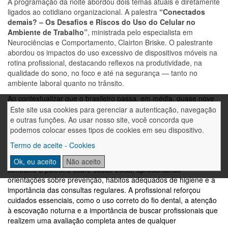
A programação da noite abordou dois temas atuais e diretamente
ligados ao cotidiano organizacional. A palestra
“Conectados
demais? – Os Desafios e Riscos do Uso do Celular no
Ambiente de Trabalho”
, ministrada pelo especialista em
Neurociências e Comportamento, Clairton Briske. O palestrante
abordou os impactos do uso excessivo de dispositivos móveis na
rotina profissional, destacando reflexos na produtividade, na
qualidade do sono, no foco e até na segurança — tanto no
ambiente laboral quanto no trânsito.
Ao contextualizar que o brasileiro passa, em média, quase nove
horas por dia em redes sociais, Briske reforçou que, embora a
Este site usa cookies para gerenciar a autenticação, navegação
tecnologia seja uma aliada indispensável, o uso desmedido pode
e outras funções. Ao usar nosso site, você concorda que
gerar prejuízos comportamentais e neurológicos, além de
podemos colocar esses tipos de cookies em seu dispositivo.
aumentar o risco de acidentes e falhas operacionais.
Termo de aceite - Cookies
Na sequência, a cirurgiã-dentista Adriana Coracini Teixeira
Ok, eu aceito
Não aceito
conduziu a palestra sobre saúde bucal, apresentando
orientações sobre prevenção, hábitos adequados de higiene e a
importância das consultas regulares. A profissional reforçou
cuidados essenciais, como o uso correto do fio dental, a atenção
à escovação noturna e a importância de buscar profissionais que
realizem uma avaliação completa antes de qualquer