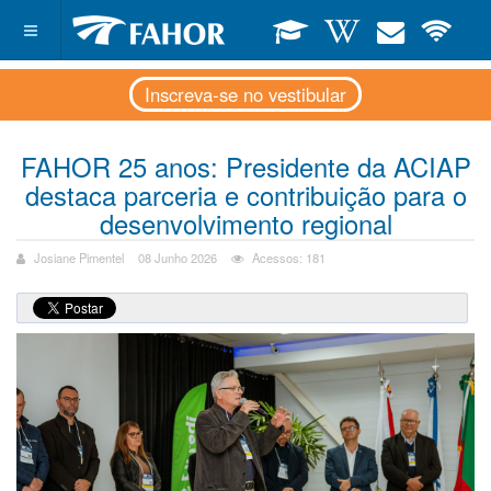
Inscreva-se no vestibular
FAHOR 25 anos: Presidente da ACIAP
destaca parceria e contribuição para o
desenvolvimento regional
Josiane Pimentel
08 Junho 2026
Acessos: 181