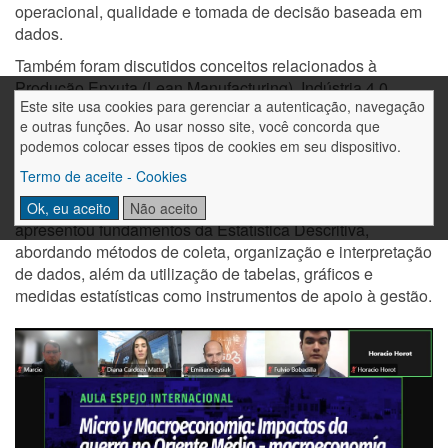
operacional, qualidade e tomada de decisão baseada em
dados.
Também foram discutidos conceitos relacionados à
Produção Enxuta (Lean Manufacturing), Indústria 4.0,
Este site usa cookies para gerenciar a autenticação, navegação
Indústria 5.0 e Inteligência Artificial, evidenciando como a
e outras funções. Ao usar nosso site, você concorda que
transformação digital tem ampliado as possibilidades de
podemos colocar esses tipos de cookies em seu dispositivo.
controle, análise e melhoria contínua dos processos
produtivos.
Termo de aceite - Cookies
Na sequência, o professor Juan Manuel Benítez
Ok, eu aceito
Não aceito
apresentou fundamentos da Estatística Descritiva,
abordando métodos de coleta, organização e interpretação
de dados, além da utilização de tabelas, gráficos e
medidas estatísticas como instrumentos de apoio à gestão.