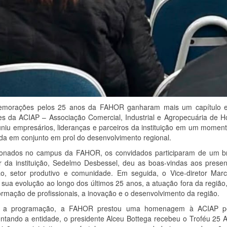
morações pelos 25 anos da FAHOR ganharam mais um capítulo es
 da ACIAP – Associação Comercial, Industrial e Agropecuária de Hori
uniu empresários, lideranças e parceiros da instituição em um moment
da em conjunto em prol do desenvolvimento regional.
onados no campus da FAHOR, os convidados participaram de um brev
or da instituição, Sedelmo Desbessel, deu as boas-vindas aos prese
o, setor produtivo e comunidade. Em seguida, o Vice-diretor Ma
sua evolução ao longo dos últimos 25 anos, a atuação fora da regi
rmação de profissionais, a inovação e o desenvolvimento da região.
 a programação, a FAHOR prestou uma homenagem à ACIAP pela 
ntando a entidade, o presidente Alceu Bottega recebeu o Troféu 25