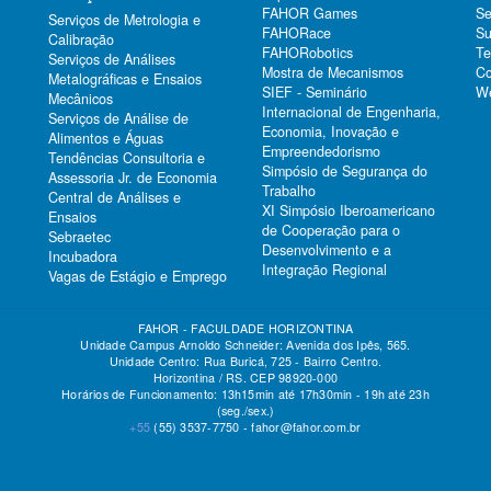
FAHOR Games
Se
Serviços de Metrologia e
FAHORace
Su
Calibração
FAHORobotics
Te
Serviços de Análises
Mostra de Mecanismos
Co
Metalográficas e Ensaios
SIEF - Seminário
We
Mecânicos
Internacional de Engenharia,
Serviços de Análise de
Economia, Inovação e
Alimentos e Águas
Empreendedorismo
Tendências Consultoria e
Simpósio de Segurança do
Assessoria Jr. de Economia
Trabalho
Central de Análises e
XI Simpósio Iberoamericano
Ensaios
de Cooperação para o
Sebraetec
Desenvolvimento e a
Incubadora
Integração Regional
Vagas de Estágio e Emprego
FAHOR - FACULDADE HORIZONTINA
Unidade Campus Arnoldo Schneider: Avenida dos Ipês, 565.
Unidade Centro: Rua Buricá, 725 - Bairro Centro.
Horizontina / RS. CEP 98920-000
Horários de Funcionamento: 13h15min até 17h30min - 19h até 23h
(seg./sex.)
+55
(55)
3537-7750 - fahor@fahor.com.br