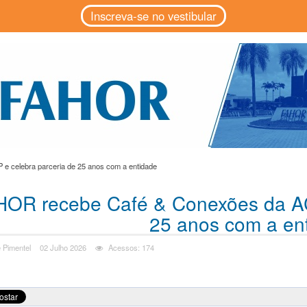
Inscreva-se no vestibular
 celebra parceria de 25 anos com a entidade
OR recebe Café & Conexões da ACI
25 anos com a en
 Pimentel
02 Julho 2026
Acessos: 174