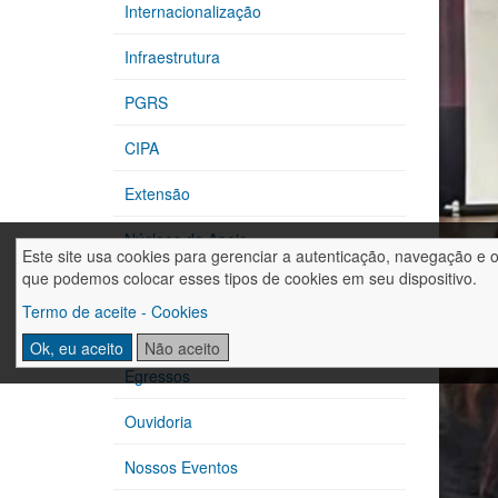
Internacionalização
Infraestrutura
PGRS
CIPA
Extensão
Núcleos de Apoio
Este site usa cookies para gerenciar a autenticação, navegação e 
que podemos colocar esses tipos de cookies em seu dispositivo.
CPA
Termo de aceite - Cookies
FAHOR & ODS
Ok, eu aceito
Não aceito
Egressos
Ouvidoria
Nossos Eventos