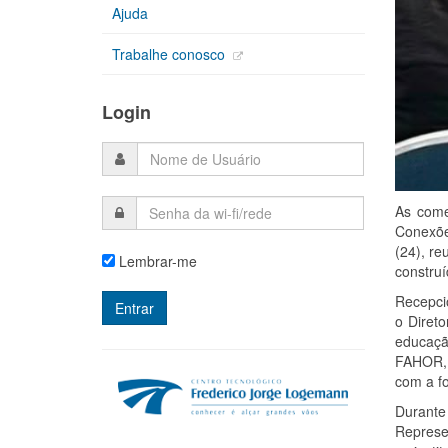
Ajuda
Trabalhe conosco
Login
As come
Conexões
(24), re
Lembrar-me
construí
Recepci
o Diret
educaçã
FAHOR, 
com a fo
Durante
Represe