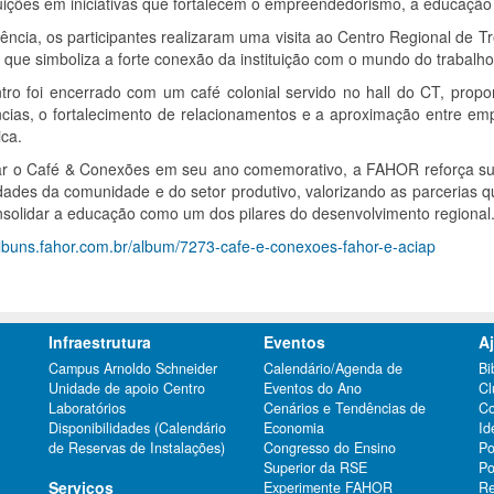
tuições em iniciativas que fortalecem o empreendedorismo, a educação
ência, os participantes realizaram uma visita ao Centro Regional d
que simboliza a forte conexão da instituição com o mundo do trabalho, 
tro foi encerrado com um café colonial servido no hall do CT, prop
ncias, o fortalecimento de relacionamentos e a aproximação entre em
ca.
ar o Café & Conexões em seu ano comemorativo, a FAHOR reforça sua
ades da comunidade e do setor produtivo, valorizando as parcerias qu
nsolidar a educação como um dos pilares do desenvolvimento regional
albuns.fahor.com.br/album/7273-cafe-e-conexoes-fahor-e-aciap
Infraestrutura
Eventos
A
Campus Arnoldo Schneider
Calendário/Agenda de
Bi
Unidade de apoio Centro
Eventos do Ano
Cl
Laboratórios
Cenários e Tendências de
Co
Disponibilidades (Calendário
Economia
Id
de Reservas de Instalações)
Congresso do Ensino
Po
Superior da RSE
Po
Serviços
Experimente FAHOR
Re