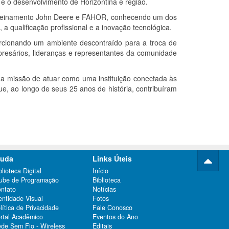
 e o desenvolvimento de Horizontina e região.
e Treinamento John Deere e FAHOR, conhecendo um dos
a qualificação profissional e a inovação tecnológica.
orcionando um ambiente descontraído para a troca de
presários, lideranças e representantes da comunidade
 missão de atuar como uma instituição conectada às
e, ao longo de seus 25 anos de história, contribuíram
.
juda
Links Úteis
blioteca Digital
Início
ube de Programação
Biblioteca
ntato
Notícias
entidade Visual
Fotos
lítica de Privacidade
Fale Conosco
rtal Acadêmico
Eventos do Ano
de Sem Fio - Wireless
Editais