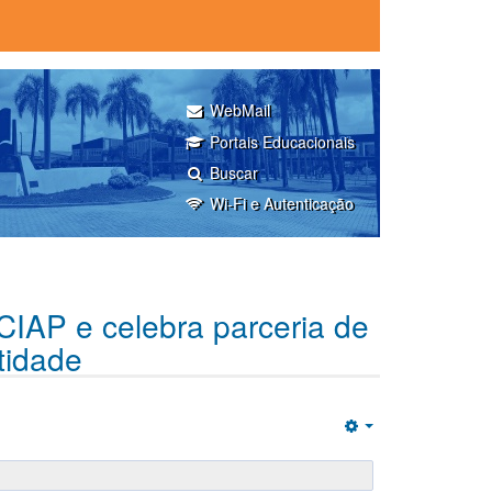
WebMail
Portais Educacionais
Buscar
Wi-Fi e Autenticação
AP e celebra parceria de
tidade
Empty