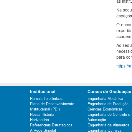
as insti
Na sequ
espaços 
O encon
experiê
acadêmi
Ao sedi
necessid
para co
https://
Institucional
Cursos de Graduação
Ramais Telefônicos
Engenharia Mecânica
Plano de Desenvolvimento
Engenharia de Produção
Institucional (PDI)
Ciências Econômicas
Nossa História
Engenharia de Controle e
Horizontina
Automação
Referenciais Estratégicos
Engenharia de Alimentos
A Rede Sinodal
Engenharia Química