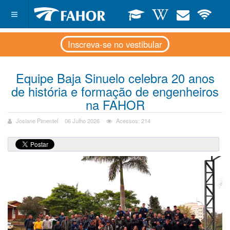
Inscreva-se no vestibular
Equipe Baja Sinuelo celebra 20 anos
de história e formação de engenheiros
na FAHOR
Josiane Pimentel
06 Julho 2026
Acessos: 214