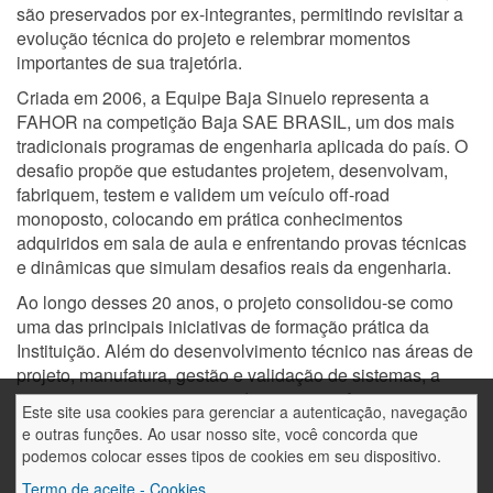
são preservados por ex-integrantes, permitindo revisitar a
evolução técnica do projeto e relembrar momentos
importantes de sua trajetória.
Criada em 2006, a Equipe Baja Sinuelo representa a
FAHOR na competição Baja SAE BRASIL, um dos mais
tradicionais programas de engenharia aplicada do país. O
desafio propõe que estudantes projetem, desenvolvam,
fabriquem, testem e validem um veículo off-road
monoposto, colocando em prática conhecimentos
adquiridos em sala de aula e enfrentando provas técnicas
e dinâmicas que simulam desafios reais da engenharia.
Ao longo desses 20 anos, o projeto consolidou-se como
uma das principais iniciativas de formação prática da
Instituição. Além do desenvolvimento técnico nas áreas de
projeto, manufatura, gestão e validação de sistemas, a
equipe proporciona aos estudantes experiências que
Este site usa cookies para gerenciar a autenticação, navegação
fortalecem competências como liderança, trabalho em
e outras funções. Ao usar nosso site, você concorda que
equipe, planejamento, comunicação, criatividade e
podemos colocar esses tipos de cookies em seu dispositivo.
resolução de problemas.
Termo de aceite - Cookies