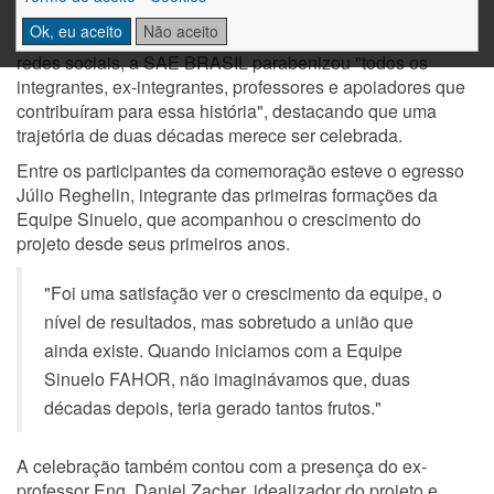
O reconhecimento à trajetória da equipe também veio da
Ok, eu aceito
Não aceito
própria organização da competição. Em publicação nas
redes sociais, a SAE BRASIL parabenizou "todos os
integrantes, ex-integrantes, professores e apoiadores que
contribuíram para essa história", destacando que uma
trajetória de duas décadas merece ser celebrada.
Entre os participantes da comemoração esteve o egresso
Júlio Reghelin, integrante das primeiras formações da
Equipe Sinuelo, que acompanhou o crescimento do
projeto desde seus primeiros anos.
"Foi uma satisfação ver o crescimento da equipe, o
nível de resultados, mas sobretudo a união que
ainda existe. Quando iniciamos com a Equipe
Sinuelo FAHOR, não imaginávamos que, duas
décadas depois, teria gerado tantos frutos."
A celebração também contou com a presença do ex-
professor Eng. Daniel Zacher, idealizador do projeto e