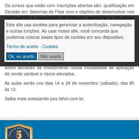
Os cursos que estão com inscrições abertas são: qualificação em
Decisão em Sistemas de Filas com o objetivo de desenvolver nos
participantes a capacidade de formular, estruturar e solucionar
modelos matemáticos como instrumentos auxiliares no processo
Este site usa cookies para gerenciar a autenticação, navegação
de tomada de decisão relacionado ao planejamento adequado
e outras funções. Ao usar nosso site, você concorda que
das filas e analisar sua viabilidade econômica. As aulas serão nos
podemos colocar esses tipos de cookies em seu dispositivo.
dias 10 e 24 de outubro (sábado), das 8h às 12; e qualificação
Termo de aceite - Cookies
em Introdução ao Mercado de Capitais, que capacitará os
inscritos a compreender o funcionamento do mercado de
Ok, eu aceito
Não aceito
capitais, de forma que possam construir um pensamento crítico
sobre decisões de investimento nessa modalidade de aplicação
de renda variável e riscos elevados.
As aulas serão nos dias 14 e 28 de novembro (sábado), das 8h
às 12.
Saiba mais acessando pos.fahor.com.br.