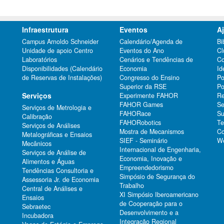
Infraestrutura
Eventos
A
Campus Arnoldo Schneider
Calendário/Agenda de
Bi
Unidade de apoio Centro
Eventos do Ano
Cl
Laboratórios
Cenários e Tendências de
Co
Disponibilidades (Calendário
Economia
Id
de Reservas de Instalações)
Congresso do Ensino
Po
Superior da RSE
Po
Serviços
Experimente FAHOR
Re
FAHOR Games
Se
Serviços de Metrologia e
FAHORace
Su
Calibração
FAHORobotics
Te
Serviços de Análises
Mostra de Mecanismos
Co
Metalográficas e Ensaios
SIEF - Seminário
We
Mecânicos
Internacional de Engenharia,
Serviços de Análise de
Economia, Inovação e
Alimentos e Águas
Empreendedorismo
Tendências Consultoria e
Simpósio de Segurança do
Assessoria Jr. de Economia
Trabalho
Central de Análises e
XI Simpósio Iberoamericano
Ensaios
de Cooperação para o
Sebraetec
Desenvolvimento e a
Incubadora
Integração Regional