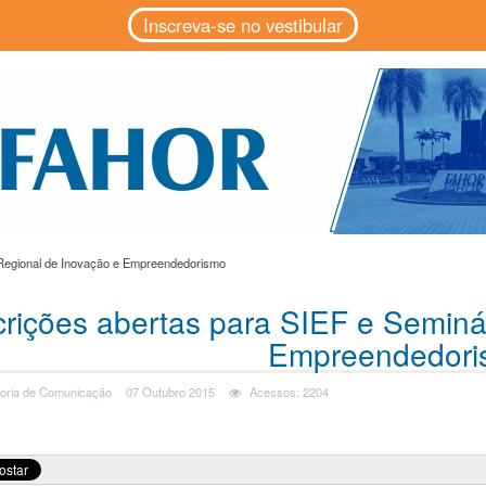
Inscreva-se no vestibular
 Regional de Inovação e Empreendedorismo
crições abertas para SIEF e Seminá
Empreendedori
oria de Comunicação
07 Outubro 2015
Acessos: 2204