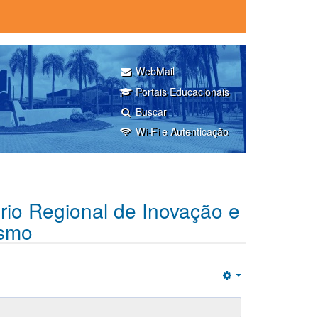
WebMail
Portais Educacionais
Buscar
Wi-Fi e Autenticação
rio Regional de Inovação e
smo
Empty