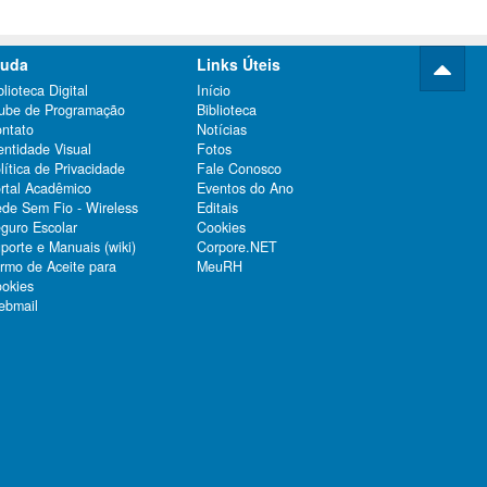
juda
Links Úteis
blioteca Digital
Início
ube de Programação
Biblioteca
ntato
Notícias
entidade Visual
Fotos
lítica de Privacidade
Fale Conosco
rtal Acadêmico
Eventos do Ano
de Sem Fio - Wireless
Editais
guro Escolar
Cookies
porte e Manuais (wiki)
Corpore.NET
rmo de Aceite para
MeuRH
okies
bmail