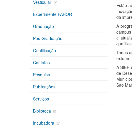
Vestibular
Estão a
Inovaçã
Experimente FAHOR
da impre
A progr
Graduação
campus 
e atuali
Pós-Graduação
qualific
Qualificação
Todas a
externo:
Contatos
A SIEF 
de Dese
Pesquisa
Municip
São Mar
Publicações
Serviços
Biblioteca
Incubadora