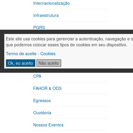
Internacionalização
Infraestrutura
PGRS
Este site usa cookies para gerenciar a autenticação, navegação e 
CIPA
que podemos colocar esses tipos de cookies em seu dispositivo.
Extensão
Termo de aceite - Cookies
Ok, eu aceito
Não aceito
Núcleos de Apoio
CPA
FAHOR & ODS
Egressos
Ouvidoria
Nossos Eventos