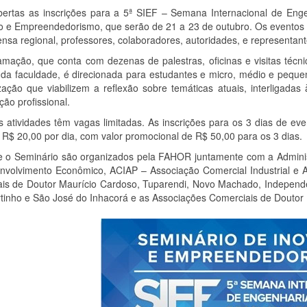
bertas as inscrições para a 5ª SIEF – Semana Internacional de En
o e Empreendedorismo, que serão de 21 a 23 de outubro. Os eventos 
nsa regional, professores, colaboradores, autoridades, e representan
amação, que conta com dezenas de palestras, oficinas e visitas técn
da faculdade, é direcionada para estudantes e micro, médio e pequ
zação que viabilizem a reflexão sobre temáticas atuais, interligadas
ação profissional.
s atividades têm vagas limitadas. As inscrições para os 3 dias de e
 R$ 20,00 por dia, com valor promocional de R$ 50,00 para os 3 dias.
e o Seminário são organizados pela FAHOR juntamente com a Administ
nvolvimento Econômico, ACIAP – Associação Comercial Industrial e A
ais de Doutor Maurício Cardoso, Tuparendi, Novo Machado, Independê
tinho e São José do Inhacorá e as Associações Comerciais de Doutor 