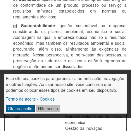
de conformidade de um produto, processo ou serviço a
requisitos mínimos estabelecidos em normas ou
regulamentos técnicos;
g) Sustentabilidade
: gestão sustentável na empresa,
considerando os pilares: ambiental, econômico e social.
Abordagem na qual a empresa busca não só o resultado
econômico, mas também os resultados ambiental e social,
procurando, além disso, alinhamento às exigências de
mercado. Nessa perspectiva, o bem-estar das pessoas, a
preservação da natureza e os lucros estão integrados ao
negócio e não podem ser dissociados.
Este site usa cookies para gerenciar a autenticação, navegação
Área
Subárea
e outras funções. Ao usar nosso site, você concorda que
Design
Design de produto
podemos colocar esses tipos de cookies em seu dispositivo.
Design de Comunicação
Design de Serviço
Termo de aceite - Cookies
Design de ambiente
Ok, eu aceito
Não aceito
Inovação
Estudo de viabilidade técnica e
econômica
Gestão da inovação