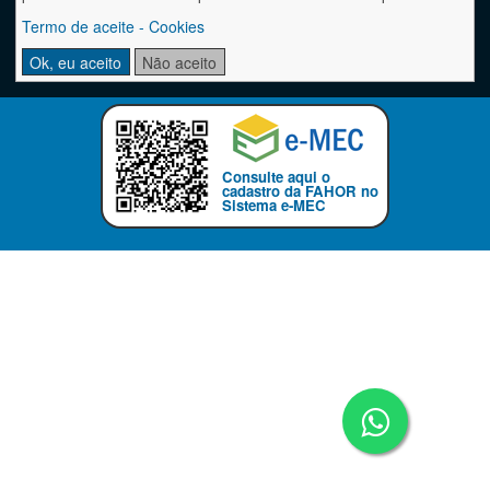
Unidade Campus Arnoldo Schneider: Avenida dos Ipês, 565.
Unidade Centro: Rua Buricá, 725 - Bairro Centro.
Termo de aceite - Cookies
Horizontina / RS. CEP 98920-000
Horários de Funcionamento: 13h15min até 17h30min - 19h até 23h (seg./sex.)
Ok, eu aceito
Não aceito
+55
(55)
3537-7750 - fahor@fahor.com.br
Consulte aqui o
cadastro da FAHOR no
Sistema e-MEC