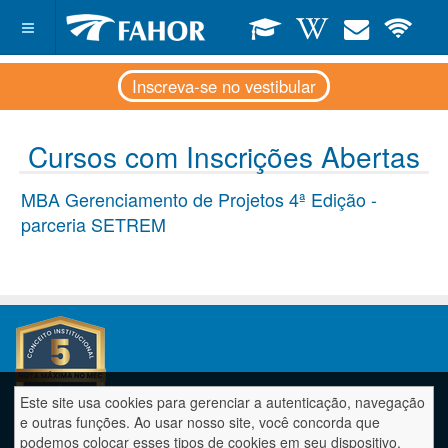
Inscreva-se no vestibular
Cursos com Inscrições Abertas
MBA Gerenciamento de Projetos 4ª Edição -
parceria SETREM
Este site usa cookies para gerenciar a autenticação, navegação
e outras funções. Ao usar nosso site, você concorda que
FAHOR - FACULDADE HORIZONTINA
podemos colocar esses tipos de cookies em seu dispositivo.