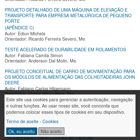
PROJETO DETALHADO DE UMA MÁQUINA DE ELEVAÇÃO E
TRANSPORTE PARA EMPRESA METALÚRGICA DE PEQUENO
PORTE
(APÊNDICE C)
Autor: Ediun Michels
Orientador: Ricardo Ferreira Severo, Me.
TESTE ACELERADO DE DURABILIDADE EM ROLAMENTOS
Autor: Fabiana Camila Simon
Orientador: Anderson Dal Molin, Me.
PROJETO CONCEITUAL DE CARRO DE MOVIMENTAÇÃO PARA
OS MÓDULOS DE ALIMENTAÇÃO DAS COLHEITADEIRAS JOHN
DEERE
Autor: Fabiano Carlos Hilgemann
Orientador: Valmir Vilson Beck, Esp.
Este site usa cookies para gerenciar a autenticação, navegação
PROJETO CONCEITUAL DE UM PÓRTICO ROLANTE PARA
e outras funções. Ao usar nosso site, você concorda que
MOVIMENTAÇÃO DE PALLETS
podemos colocar esses tipos de cookies em seu dispositivo.
Autor: Gustavo Strassburger Remor
Termo de aceite - Cookies
Orientador: Ricardo Ferreira Severo, Me.
Ok, eu aceito
Não aceito
PROJETO CONCEITUAL DE UM ESTAMPO DE CORTE
PROGRESSIVO PARA CHAPAS METÁLICAS