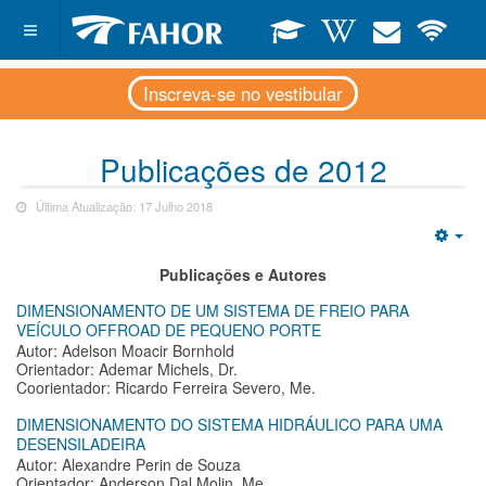
Inscreva-se no vestibular
Publicações de 2012
Última Atualização: 17 Julho 2018
Emp
Publicações e Autores
DIMENSIONAMENTO DE UM SISTEMA DE FREIO PARA
VEÍCULO OFFROAD DE PEQUENO PORTE
Autor: Adelson Moacir Bornhold
Orientador: Ademar Michels, Dr.
Coorientador: Ricardo Ferreira Severo, Me.
DIMENSIONAMENTO DO SISTEMA HIDRÁULICO PARA UMA
DESENSILADEIRA
Autor: Alexandre Perin de Souza
Orientador: Anderson Dal Molin, Me.