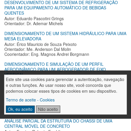
DESENVOLVIMENTO DE UM SISTEMA DE REFRIGERAÇÃO
PARA UM EQUIPAMENTO AUTOMÁTICO DE BEBIDAS
QUENTES
Autor: Eduardo Pascotini Grings
Orientador: Dr. Ademar Michels
DIMENSIONAMENTO DE UM SISTEMA HIDRÁULICO PARA UMA
MESA ELEVADORA
Autor: Érico Mauricio de Souza Peixoto
Orientador: Me. Anderson Dal Molin
Coorientador: Eng. Magnos Andrei Borgmann
DIMENSIONAMENTO E SIMULAÇÃO DE UM PERFIL
AERODINÂMICO PARA UM AEROGERADOR DE EIXO
VERTICAL
Este site usa cookies para gerenciar a autenticação, navegação
Autor: Eudes Klockner Matte
e outras funções. Ao usar nosso site, você concorda que
Orientador: Dr. Ademar Michels
podemos colocar esses tipos de cookies em seu dispositivo.
ANÁLISE DA EFICIÊNCIA DO TROCADOR DE CALOR DE UM
Termo de aceite - Cookies
SISTEMA HIDRÁULICO
Autor: Evanei Antonio Marasca
Ok, eu aceito
Não aceito
Orientador: Dr. Ademar Michels
ANÁLISE PARCIAL DA ESTRUTURA DO CHASSI DE UMA
CENTRAL MÓVEL DE CONCRETO