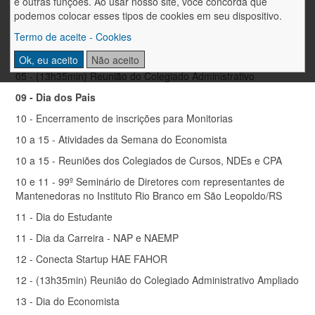
e outras funções. Ao usar nosso site, você concorda que
30/07 a 07/08 - Período destinado ao ajuste de matrículas para
podemos colocar esses tipos de cookies em seu dispositivo.
o 2º semestre de 2026
Termo de aceite - Cookies
04 - (19h15min) Reunião do Conselho de Ensino – CFJL
FAHOR
Ok, eu aceito
Não aceito
05 - (13h35min) Reunião do Colegiado Administrativo
09 - Dia dos Pais
10 - Encerramento de inscrições para Monitorias
10 a 15 - Atividades da Semana do Economista
10 a 15 - Reuniões dos Colegiados de Cursos, NDEs e CPA
10 e 11 - 99º Seminário de Diretores com representantes de
Mantenedoras no Instituto Rio Branco em São Leopoldo/RS
11 - Dia do Estudante
11 - Dia da Carreira - NAP e NAEMP
12 - Conecta Startup HAE FAHOR
12 - (13h35min) Reunião do Colegiado Administrativo Ampliado
13 - Dia do Economista