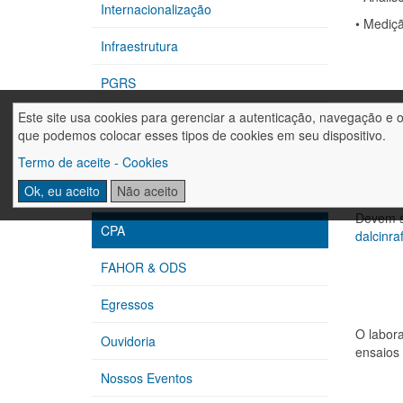
Internacionalização
•
Mediçã
Infraestrutura
PGRS
Este site usa cookies para gerenciar a autenticação, navegação e 
CIPA
Busque 
que podemos colocar esses tipos de cookies em seu dispositivo.
Extensão
Termo de aceite - Cookies
Ok, eu aceito
Não aceito
Núcleos de Apoio
Devem se
CPA
dalcinra
FAHOR & ODS
Egressos
O labora
Ouvidoria
ensaios
Nossos Eventos