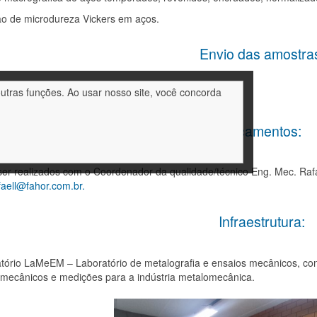
o de microdureza Vickers em aços.
Envio das amostra
outras funções. Ao usar nosso site, você concorda
enviá-los embalados em suas respectivas caixas.
Orçamentos:
r realizados com o Coordenador da qualidade/técnico Eng. Mec. Rafae
faell@fahor.com.br.
Infraestrutura:
tório LaMeEM – Laboratório de metalografia e ensaios mecânicos, con
 mecânicos e medições para a indústria metalomecânica.