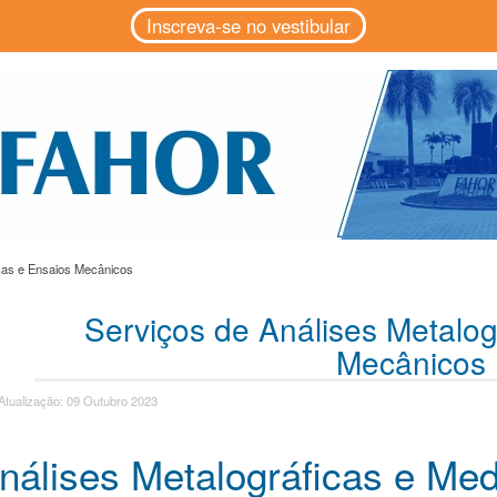
Inscreva-se no vestibular
icas e Ensaios Mecânicos
Serviços de Análises Metalog
Mecânicos
Atualização: 09 Outubro 2023
nálises Metalográficas e Me