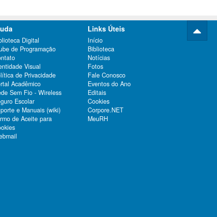
juda
Links Úteis
blioteca Digital
Início
ube de Programação
Biblioteca
ntato
Notícias
entidade Visual
Fotos
lítica de Privacidade
Fale Conosco
rtal Acadêmico
Eventos do Ano
de Sem Fio - Wireless
Editais
guro Escolar
Cookies
porte e Manuais (wiki)
Corpore.NET
rmo de Aceite para
MeuRH
okies
bmail