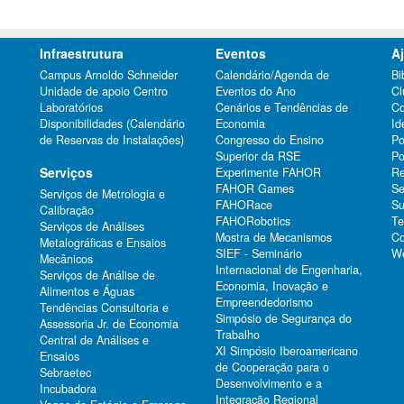
Infraestrutura
Eventos
A
Campus Arnoldo Schneider
Calendário/Agenda de
Bi
Unidade de apoio Centro
Eventos do Ano
Cl
Laboratórios
Cenários e Tendências de
Co
Disponibilidades (Calendário
Economia
Id
de Reservas de Instalações)
Congresso do Ensino
Po
Superior da RSE
Po
Serviços
Experimente FAHOR
Re
FAHOR Games
Se
Serviços de Metrologia e
FAHORace
Su
Calibração
FAHORobotics
Te
Serviços de Análises
Mostra de Mecanismos
Co
Metalográficas e Ensaios
SIEF - Seminário
We
Mecânicos
Internacional de Engenharia,
Serviços de Análise de
Economia, Inovação e
Alimentos e Águas
Empreendedorismo
Tendências Consultoria e
Simpósio de Segurança do
Assessoria Jr. de Economia
Trabalho
Central de Análises e
XI Simpósio Iberoamericano
Ensaios
de Cooperação para o
Sebraetec
Desenvolvimento e a
Incubadora
Integração Regional