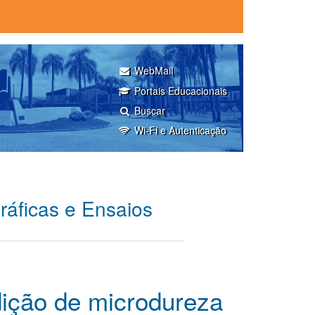
WebMail
Portais Educacionais
Buscar
Wi-Fi e Autenticação
ráficas e Ensaios
dição de microdureza