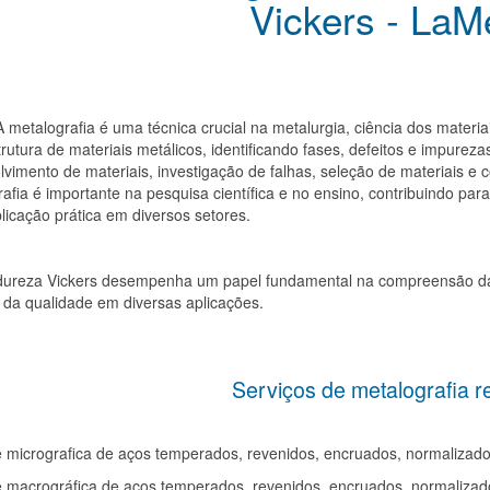
Vickers - La
ografia é uma técnica crucial na metalurgia, ciência dos materiais 
rutura de materiais metálicos, identificando fases, defeitos e impureza
vimento de materiais, investigação de falhas, seleção de materiais e c
afia é importante na pesquisa científica e no ensino, contribuindo pa
licação prática em diversos setores.
dureza Vickers desempenha um papel fundamental na compreensão das
 da qualidade em diversas aplicações.
Serviços de metalografia r
e micrografica de aços temperados, revenidos, encruados, normalizado
e macrográfica de aços temperados, revenidos, encruados, normaliza