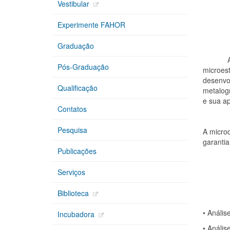
Vestibular
Experimente FAHOR
Graduação
A metal
Pós-Graduação
microest
desenvol
Qualificação
metalogr
e sua ap
Contatos
Pesquisa
A micro
garantia
Publicações
Serviços
Biblioteca
•
Anális
Incubadora
•
Anális